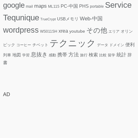
Service
google
maps
PC-中国
PHS
mail
ML115
portable
Tequnique
Web-中国
USBメモリ
TrueCrypt
wordpress
その他
xrea
youtube
WS011SH
エリア
オリン
テクニック
便利
ピック
コーヒー
チベット
データ
ドメイン
息抜き
方法
携帯
検索
統計
地図
辞
列車
学習
感動
旅行
比較
留学
書
AD