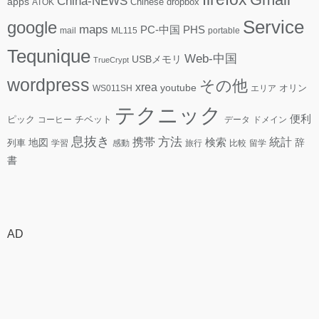
China-NEWS
apps
ATOK
Chinese
dropbox
Service
google
maps
PC-中国
PHS
mail
ML115
portable
Tequnique
Web-中国
USBメモリ
TrueCrypt
wordpress
その他
xrea
youtube
WS011SH
エリア
オリン
テクニック
便利
ピック
コーヒー
チベット
データ
ドメイン
息抜き
方法
携帯
検索
統計
地図
辞
列車
学習
感動
旅行
比較
留学
書
AD