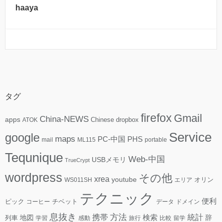
haaya
タグ
firefox
Gmail
China-NEWS
apps
ATOK
Chinese
dropbox
Service
google
maps
PC-中国
PHS
mail
ML115
portable
Tequnique
Web-中国
USBメモリ
TrueCrypt
wordpress
その他
xrea
youtube
WS011SH
エリア
オリン
テクニック
便利
ピック
コーヒー
チベット
データ
ドメイン
息抜き
方法
携帯
検索
統計
地図
辞
列車
学習
感動
旅行
比較
留学