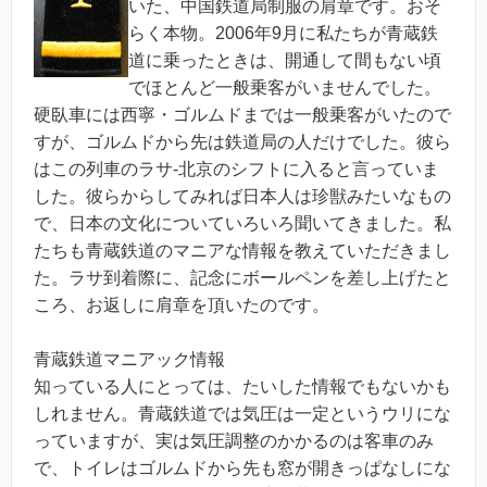
いた、中国鉄道局制服の肩章です。おそ
らく本物。2006年9月に私たちが青蔵鉄
道に乗ったときは、開通して間もない頃
でほとんど一般乗客がいませんでした。
硬臥車には西寧・ゴルムドまでは一般乗客がいたので
すが、ゴルムドから先は鉄道局の人だけでした。彼ら
はこの列車のラサ-北京のシフトに入ると言っていま
した。彼らからしてみれば日本人は珍獣みたいなもの
で、日本の文化についていろいろ聞いてきました。私
たちも青蔵鉄道のマニアな情報を教えていただきまし
た。ラサ到着際に、記念にボールペンを差し上げたと
ころ、お返しに肩章を頂いたのです。
青蔵鉄道マニアック情報
知っている人にとっては、たいした情報でもないかも
しれません。青蔵鉄道では気圧は一定というウリにな
っていますが、実は気圧調整のかかるのは客車のみ
で、トイレはゴルムドから先も窓が開きっぱなしにな