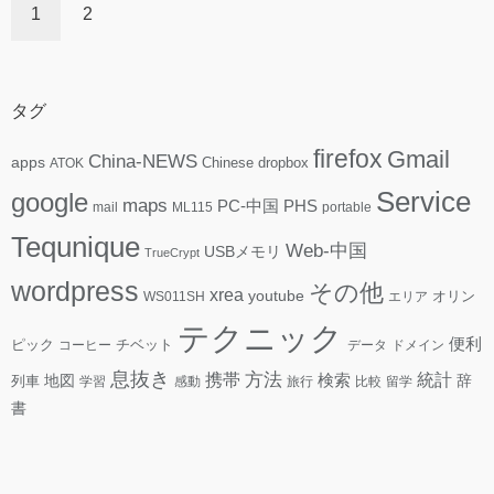
1
2
タグ
firefox
Gmail
China-NEWS
apps
ATOK
Chinese
dropbox
Service
google
maps
PC-中国
PHS
mail
ML115
portable
Tequnique
Web-中国
USBメモリ
TrueCrypt
wordpress
その他
xrea
youtube
WS011SH
エリア
オリン
テクニック
便利
ピック
コーヒー
チベット
データ
ドメイン
息抜き
方法
携帯
検索
統計
地図
辞
列車
学習
感動
旅行
比較
留学
書