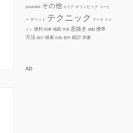
その他
youtube
エリア
オリンピック
コーヒ
テクニック
ー
チベット
データ
ドメ
息抜き
便利
携帯
地図
イン
列車
学習
感動
方法
検索
統計
辞書
旅行
比較
留学
AD