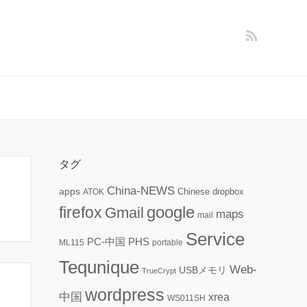
タグ
China-NEWS
apps
ATOK
Chinese
dropbox
firefox
google
Gmail
maps
mail
Service
PC-中国
PHS
ML115
portable
Tequnique
Web-
USBメモリ
TrueCrypt
wordpress
中国
xrea
WS011SH