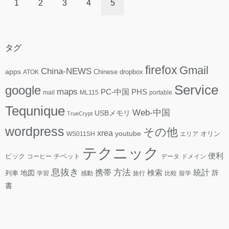
1
2
3
4
5
タグ
firefox
Gmail
China-NEWS
apps
ATOK
Chinese
dropbox
Service
google
maps
PC-中国
PHS
mail
ML115
portable
Tequnique
Web-中国
USBメモリ
TrueCrypt
wordpress
その他
xrea
youtube
WS011SH
エリア
オリン
テクニック
便利
ピック
コーヒー
チベット
データ
ドメイン
息抜き
方法
携帯
検索
統計
地図
辞
列車
学習
感動
旅行
比較
留学
書