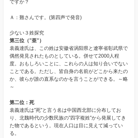
ですか？
Ａ：難さんです。(第四声で発音)
少ない３姓探究
第三位（”亜”）
袁義達氏は、この姓は安徽省涡阳県と遼寧省彰武県で
偶然発見されたものとしている。併せて2000人程
度。おもしろいことに、これらの人は知り合いでない
ことである。ただし、皆自身の名前がどこから来たの
か、彼らが誰の直系なのかを言うことができる。～略
～
第二位：死
袁義達氏は”死”と言う名は中国西北部に分布してお
り、北魏時代の少数民族の”四字複姓”から発展してき
た物であるという。現在人口は目に見えて減ってい
る。