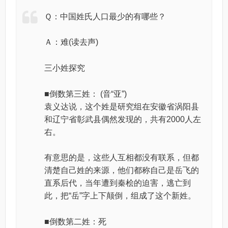
Ｑ：中国姓氏人口最少的有哪些？
Ａ：难(读去声)
三小姓探究
■倒数第三姓： (音“亚”)
袁义达说，这个姓是研究组在安徽省涡阳县
和辽宁省彰武县偶然发现的，共有2000人左
右。
有意思的是，这些人互相都没有联系，但都
清楚自己姓的来源，他们都称自己是岳飞的
直系后代，当年遭到秦桧的迫害，逃亡到
此，把“岳”字上下颠倒，组成了这个新姓。
■倒数第二姓：死