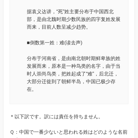
据袁义达讲，“死”姓主要分布于中国西北
部，是由北魏时期少数民族的四字复姓发展
而来，目前人数呈减少趋势。
■倒数第一姓：难(读去声)
分布于河南省，是由南北朝时期鲜卑族的姓
发展而来，原本是一种鸟类的名字，由于当
时人崇尚鸟类，把姓起成了“难”，后北迁，
大部分迁徙到了朝鲜半岛，中国已极少存
在。
＊以下訳です。訳には責任を持ちません。
Ｑ：中国で一番少ないと思われる姓はどのような名前